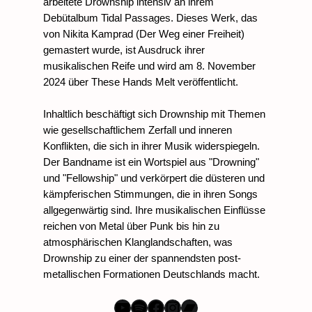
arbeitete Drownship intensiv an ihrem 
Debütalbum Tidal Passages. Dieses Werk, das 
von Nikita Kamprad (Der Weg einer Freiheit) 
gemastert wurde, ist Ausdruck ihrer 
musikalischen Reife und wird am 8. November 
2024 über These Hands Melt veröffentlicht.
Inhaltlich beschäftigt sich Drownship mit Themen 
wie gesellschaftlichem Zerfall und inneren 
Konflikten, die sich in ihrer Musik widerspiegeln. 
Der Bandname ist ein Wortspiel aus "Drowning" 
und "Fellowship" und verkörpert die düsteren und 
kämpferischen Stimmungen, die in ihren Songs 
allgegenwärtig sind. Ihre musikalischen Einflüsse 
reichen von Metal über Punk bis hin zu 
atmosphärischen Klanglandschaften, was 
Drownship zu einer der spannendsten post-
metallischen Formationen Deutschlands macht.
YouTube
Spotify
Facebook
Instagram
Bandcamp