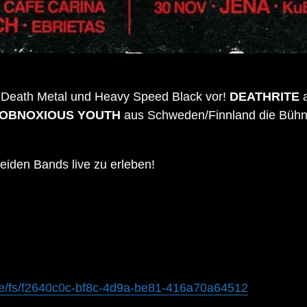
g Death Metal und Heavy Speed Black vor!
DEATHRITE
a
OBNOXIOUS YOUTH
aus Schweden/Finnland die Bühne
beiden Bands live zu erleben!
t.de/fs/f2640c0c-bf8c-4d9a-be81-416a70a64512