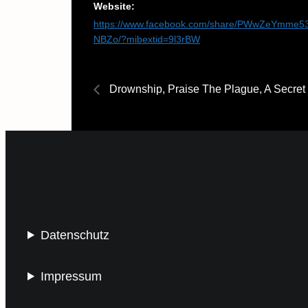
Website:
https://www.facebook.com/share/PWwZeYmme5
NBZo/?mibextid=9l3rBW
Drownship, Praise The Plague, A Secret
Datenschutz
Impressum