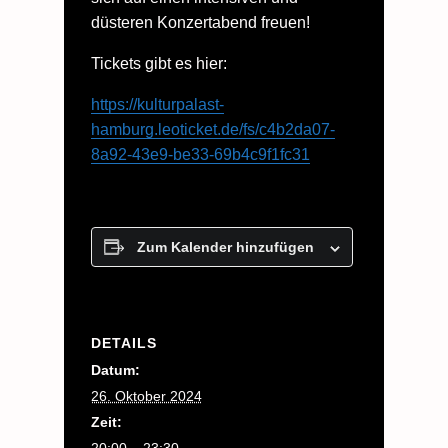
düsteren Konzertabend freuen!
Tickets gibt es hier:
https://kulturpalast-
hamburg.leoticket.de/fs/c4b2da07-
8a92-43e9-be33-69b4c9f1fc31
Zum Kalender hinzufügen
DETAILS
Datum:
26. Oktober 2024
Zeit:
20:00 – 23:30