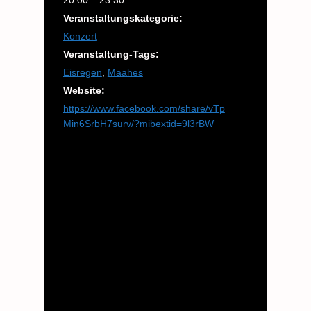
Veranstaltungskategorie:
Konzert
Veranstaltung-Tags:
Eisregen
,
Maahes
Website:
https://www.facebook.com/share/vTp
Min6SrbH7surv/?mibextid=9l3rBW