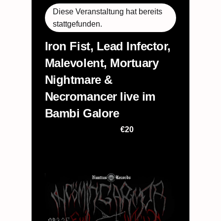
Diese Veranstaltung hat bereits
stattgefunden.
Iron Fist, Lead Infector,
Malevolent, Mortuary
Nightmare &
Necromancer live im
Bambi Galore
€20
29. März 2025 @ 18:30