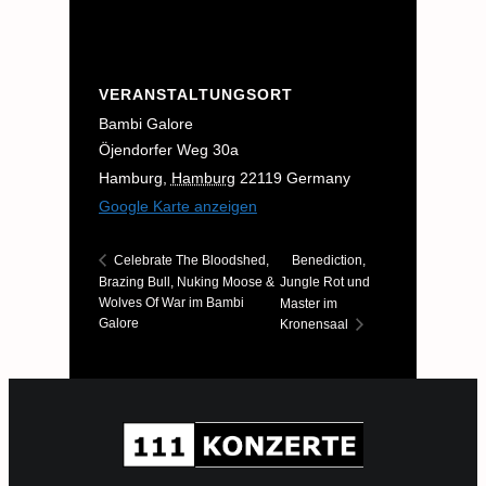
VERANSTALTUNGSORT
Bambi Galore
Öjendorfer Weg 30a
Hamburg
,
Hamburg
22119
Germany
Google Karte anzeigen
Benediction,
Celebrate The Bloodshed,
Brazing Bull, Nuking Moose &
Jungle Rot und
Wolves Of War im Bambi
Master im
Galore
Kronensaal