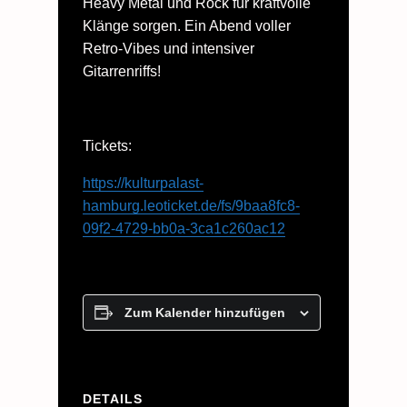
Heavy Metal und Rock für kraftvolle
Klänge sorgen. Ein Abend voller
Retro-Vibes und intensiver
Gitarrenriffs!
Tickets:
https://kulturpalast-
hamburg.leoticket.de/fs/9baa8fc8-
09f2-4729-bb0a-3ca1c260ac12
Zum Kalender hinzufügen
DETAILS