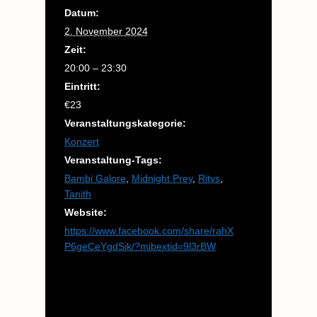
Datum:
2. November 2024
Zeit:
20:00 – 23:30
Eintritt:
€23
Veranstaltungskategorie:
Konzert
Veranstaltung-Tags:
Bambi Galore
,
Midnight Prey
,
Ritvs
,
Tanith
Website:
https://www.facebook.com/share/rahX
P6geCeYgdSik/?mibextid=9l3rBW