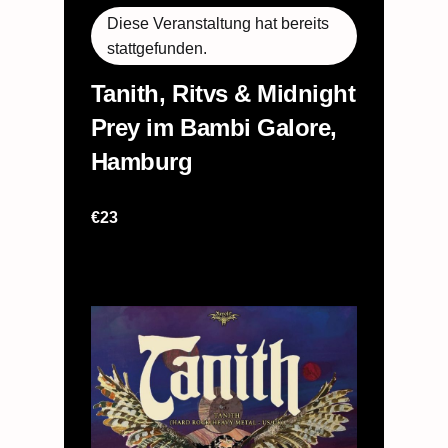
Diese Veranstaltung hat bereits
stattgefunden.
Tanith, Ritvs & Midnight
Prey im Bambi Galore,
Hamburg
2. November 2024 @ 20:00
–
23:30
€23