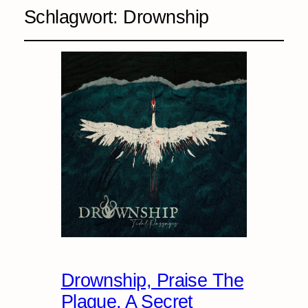
Schlagwort:
Drownship
Drownship, Praise The
Plague, A Secret