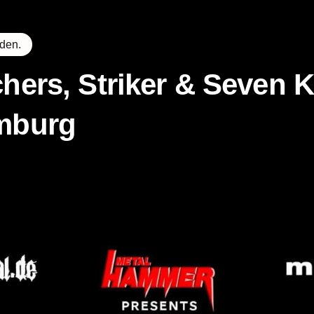
nden.
hers, Striker & Seven
mburg