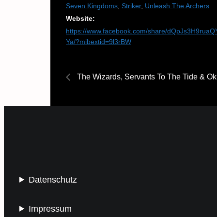
Seven Kingdoms
,
Striker
,
Unleash The Archers
Website:
https://www.facebook.com/share/dQpJs3H9ruaQ
Ya/?mibextid=9l3rBW
The Wizards, Servants To The Tide & Ok
Datenschutz
Impressum