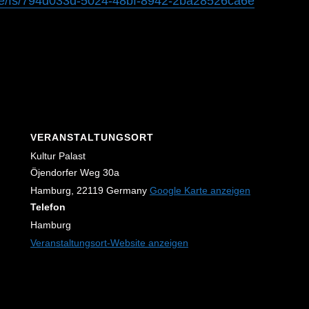
t.de/fs/794d033d-5024-48bf-8942-2ba28526ca6e
VERANSTALTUNGSORT
Kultur Palast
Öjendorfer Weg 30a
Hamburg
,
22119
Germany
Google Karte anzeigen
Telefon
Hamburg
Veranstaltungsort-Website anzeigen