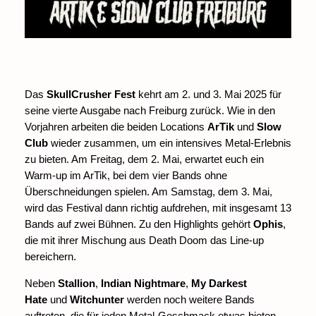
Das
SkullCrusher Fest
kehrt am 2. und 3. Mai 2025 für
seine vierte Ausgabe nach Freiburg zurück. Wie in den
Vorjahren arbeiten die beiden Locations
ArTik
und
Slow
Club
wieder zusammen, um ein intensives Metal-Erlebnis
zu bieten. Am Freitag, dem 2. Mai, erwartet euch ein
Warm-up im ArTik, bei dem vier Bands ohne
Überschneidungen spielen. Am Samstag, dem 3. Mai,
wird das Festival dann richtig aufdrehen, mit insgesamt 13
Bands auf zwei Bühnen. Zu den Highlights gehört
Ophis
,
die mit ihrer Mischung aus Death Doom das Line-up
bereichern.
Neben
Stallion
,
Indian Nightmare
,
My Darkest
Hate
und
Witchunter
werden noch weitere Bands
auftreten, die für jeden Metal-Geschmack etwas bieten.