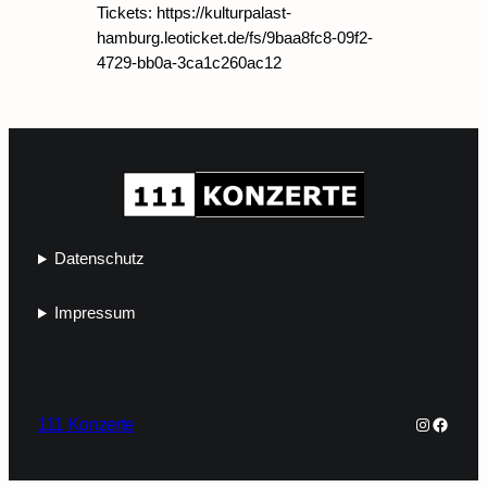
Tickets: https://kulturpalast-
hamburg.leoticket.de/fs/9baa8fc8-09f2-
4729-bb0a-3ca1c260ac12
Datenschutz
Impressum
Instagra
Faceb
111 Konzerte