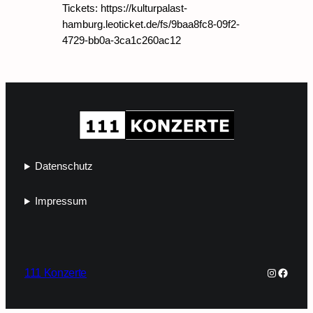
Tickets: https://kulturpalast-
hamburg.leoticket.de/fs/9baa8fc8-09f2-
4729-bb0a-3ca1c260ac12
Datenschutz
Impressum
Instagra
Faceb
111 Konzerte