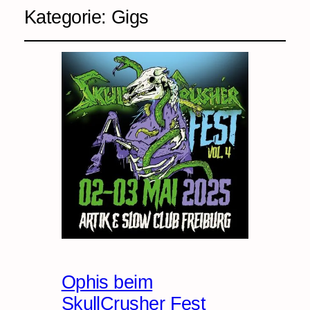
Kategorie:
Gigs
Ophis beim
SkullCrusher Fest